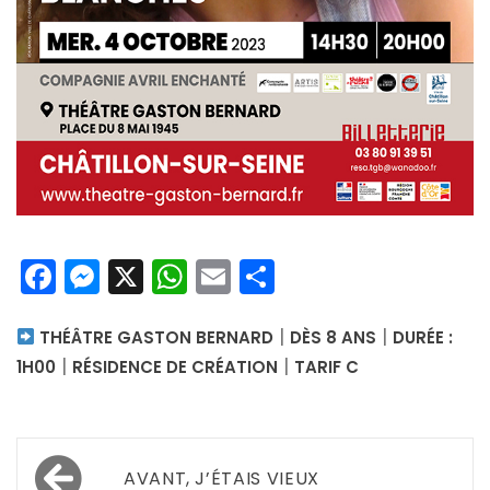
Facebook
Messenger
X
WhatsApp
Email
Partager
|
|
THÉÂTRE GASTON BERNARD
DÈS 8 ANS
DURÉE :
|
|
1H00
RÉSIDENCE DE CRÉATION
TARIF C
Navigation
AVANT, J’ÉTAIS VIEUX