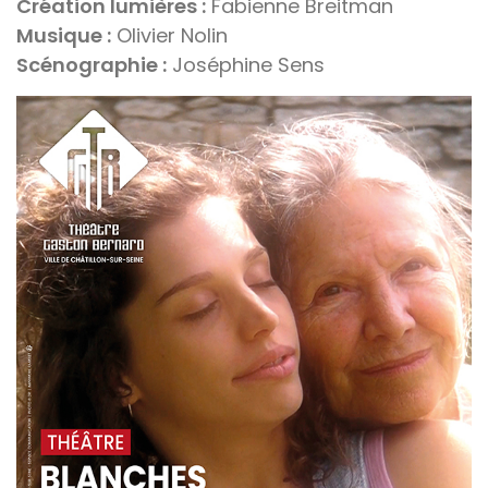
Création lumières :
Fabienne Breitman
Musique :
Olivier Nolin
Scénographie :
Joséphine Sens