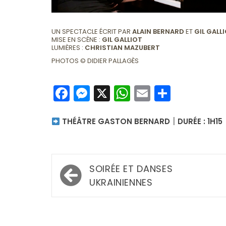
UN SPECTACLE ÉCRIT PAR
ALAIN BERNARD
ET
GIL GALL
MISE EN SCÈNE :
GIL GALLIOT
LUMIÈRES :
CHRISTIAN MAZUBERT
PHOTOS © DIDIER PALLAGÈS
Facebook
Messenger
X
WhatsApp
Email
Partag
|
THÉÂTRE GASTON BERNARD
DURÉE : 1H15
Navigation
SOIRÉE ET DANSES
de
UKRAINIENNES
l’article