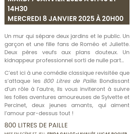
14H30
MERCREDI 8 JANVIER 2025 À 20H00
Un mur qui sépare deux jardins et le public. Un
garçon et une fille fans de Roméo et Juliette.
Deux pères veufs aux plans douteux. Un
kidnappeur professionnel sorti de nulle part…
C’est ici à une comédie classique revisitée que
s’attaque les
800 Litres de Paille
. Bondissant
d’un rôle à l’autre, ils vous inviteront à suivre
les folles aventures amoureuses de Sylvette et
Percinet, deux jeunes amants, qui aiment
l’amour par-dessus tout !
800 LITRES DE PAILLE
MISE EN SCÈNE ET JEU :
FRIDA GALLOT-LAVALLÉE
,
LUCAS ROGLER
,