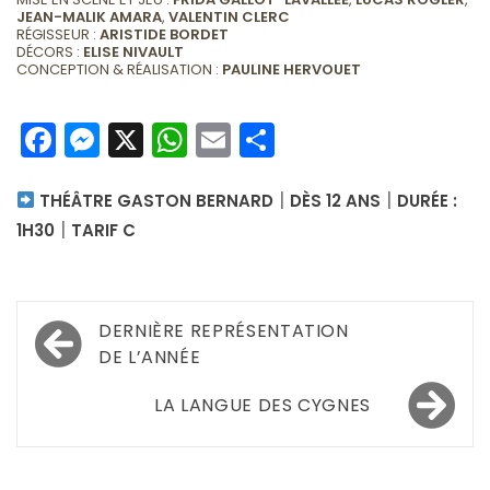
JEAN-MALIK AMARA
,
VALENTIN CLERC
RÉGISSEUR :
ARISTIDE BORDET
DÉCORS :
ELISE NIVAULT
CONCEPTION & RÉALISATION :
PAULINE HERVOUET
Facebook
Messenger
X
WhatsApp
Email
Partager
|
|
THÉÂTRE GASTON BERNARD
DÈS 12 ANS
DURÉE :
|
1H30
TARIF C
Navigation
DERNIÈRE REPRÉSENTATION
de
DE L’ANNÉE
l’article
LA LANGUE DES CYGNES