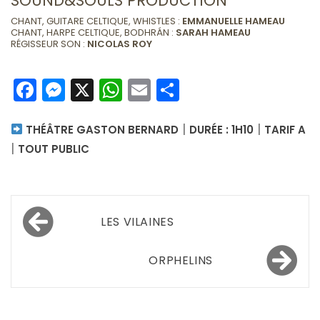
SOUND&SOULS PRODUCTION
CHANT, GUITARE CELTIQUE, WHISTLES :
EMMANUELLE HAMEAU
CHANT, HARPE CELTIQUE, BODHRÁN :
SARAH HAMEAU
RÉGISSEUR SON :
NICOLAS ROY
Facebook
Messenger
X
WhatsApp
Email
Partager
|
|
THÉÂTRE GASTON BERNARD
DURÉE : 1H10
TARIF A
|
TOUT PUBLIC
Navigation
LES VILAINES
de
l’article
ORPHELINS