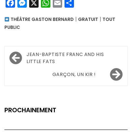
Facebook
Messenger
X
WhatsApp
Email
Partager
|
|
THÉÂTRE GASTON BERNARD
GRATUIT
TOUT
PUBLIC
Navigation
JEAN-BAPTISTE FRANC AND HIS
de
LITTLE FATS
l’article
GARÇON, UN KIR !
PROCHAINEMENT