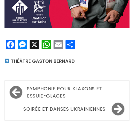
Facebook
Messenger
X
WhatsApp
Email
Partager
THÉÂTRE GASTON BERNARD
Navigation
SYMPHONIE POUR KLAXONS ET
de
ESSUIE-GLACES
l’article
SOIRÉE ET DANSES UKRAINIENNES