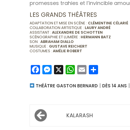
promesses trahies et l’invincible amo
LES GRANDS THÉÂTRES
ADAPTATION ET MISE EN SCÈNE :
CLÉMENTINE CÉLARIÉ
COLLABORATION ARTISTIQUE :
LAURY ANDRÉ
ASSISTANT :
ALEXANDRE DE SCHOTTEN
SCÉNOGRAPHIE ET LUMIÈRE :
HERMANN BATZ
SON :
ABRAHAM DIALLO
MUSIQUE :
GUSTAVE REICHERT
COSTUMES :
AMÉLIE ROBERT
Facebook
Messenger
X
WhatsApp
Email
Partag
|
THÉÂTRE GASTON BERNARD
DÈS 14 ANS
Navigation
KALARASH
de