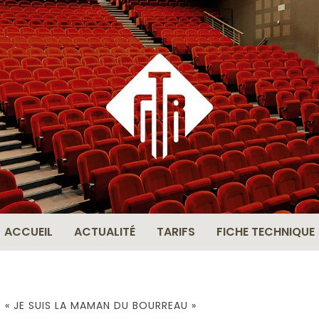
THÉÂ
BERN
ACCUEIL
ACTUALITÉ
TARIFS
FICHE TECHNIQUE
: « JE SUIS LA MAMAN DU BOURREAU »