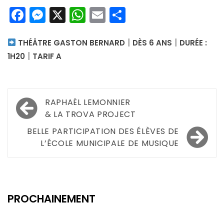
Facebook
Messenger
X
WhatsApp
Email
Partager
|
|
THÉÂTRE GASTON BERNARD
DÈS 6 ANS
DURÉE :
|
1H20
TARIF A
Navigation
RAPHAËL LEMONNIER
de
& LA TROVA PROJECT
l’article
BELLE PARTICIPATION DES ÉLÈVES DE
L’ÉCOLE MUNICIPALE DE MUSIQUE
PROCHAINEMENT