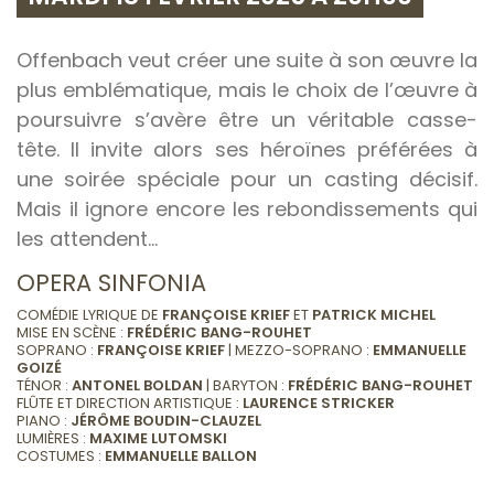
Offenbach veut créer une suite à son œuvre la
plus emblématique, mais le choix de l’œuvre à
poursuivre s’avère être un véritable casse-
tête. Il invite alors ses héroïnes préférées à
une soirée spéciale pour un casting décisif.
Mais il ignore encore les rebondissements qui
les attendent…
OPERA SINFONIA
COMÉDIE LYRIQUE DE
FRANÇOISE KRIEF
ET
PATRICK MICHEL
MISE EN SCÈNE :
FRÉDÉRIC BANG-ROUHET
SOPRANO :
FRANÇOISE KRIEF
| MEZZO-SOPRANO :
EMMANUELLE
GOIZÉ
TÉNOR :
ANTONEL BOLDAN
| BARYTON :
FRÉDÉRIC BANG-ROUHET
FLÛTE ET DIRECTION ARTISTIQUE :
LAURENCE STRICKER
PIANO :
JÉRÔME BOUDIN-CLAUZEL
LUMIÈRES :
MAXIME LUTOMSKI
COSTUMES :
EMMANUELLE BALLON