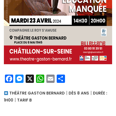
Facebook
Messenger
X
WhatsApp
Email
Partager
|
|
THÉÂTRE GASTON BERNARD
DÈS 8 ANS
DURÉE :
|
1H00
TARIF B