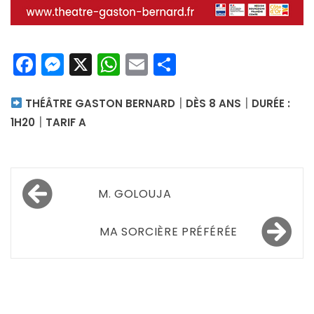
Facebook
Messenger
X
WhatsApp
Email
Partager
|
|
THÉÂTRE GASTON BERNARD
DÈS 8 ANS
DURÉE :
|
1H20
TARIF A
Navigation
M. GOLOUJA
de
l’article
MA SORCIÈRE PRÉFÉRÉE