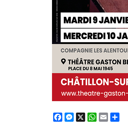
Facebook
Messenger
X
Whats
Emai
P