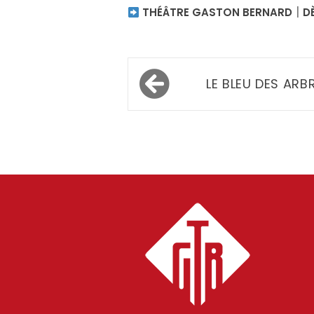
|
THÉÂTRE GASTON BERNARD
D
Navigation
LE BLEU DES ARB
de
l’article