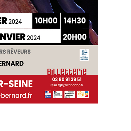
App
l
artager