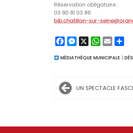
Réservation obligatoire :
03 80 81 03 86
bib.chatillon-sur-seine@orang
Facebook
Messenger
X
Whats
Emai
P
|
MÉDIATHÈQUE MUNICIPALE
DÈS
Navigation
UN SPECTACLE FASC
de
l’article