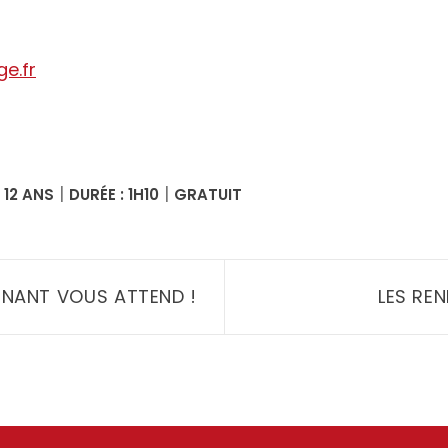
e.fr
App
l
artager
|
|
 12 ANS
DURÉE : 1H10
GRATUIT
INANT VOUS ATTEND !
LES RE